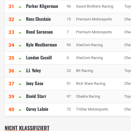
Parker Kligerman
31
96
Gaunt Brothers Racing
Toy
Ross Chastain
32
15
Premium Motorsports
Che
Reed Sorenson
33
7
Premium Motorsports
Che
Kyle Weatherman
34
99
StarCom Racing
Che
Landon Cassill
35
0
StarCom Racing
Che
J.J. Yeley
36
23
BK Racing
Toy
Joey Gase
37
51
Rick Ware Racing
Che
David Starr
39
97
Obaika Racing
Toy
Corey LaJoie
40
72
TriStar Motorsports
Che
NICHT KLASSIFIZIERT