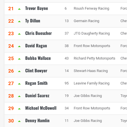
Trevor Bayne
21
6
Roush Fenway Racing
For
Ty Dillon
22
13
Germain Racing
Che
Chris Buescher
23
37
JTG Daugherty Racing
Che
David Ragan
24
38
Front Row Motorsports
For
Bubba Wallace
25
43
Richard Petty Motorsports
Che
Clint Bowyer
26
14
Stewart-Haas Racing
For
Regan Smith
27
95
Leavine Family Racing
Che
Daniel Suarez
28
19
Joe Gibbs Racing
Toy
Michael McDowell
29
34
Front Row Motorsports
For
Denny Hamlin
30
11
Joe Gibbs Racing
Toy