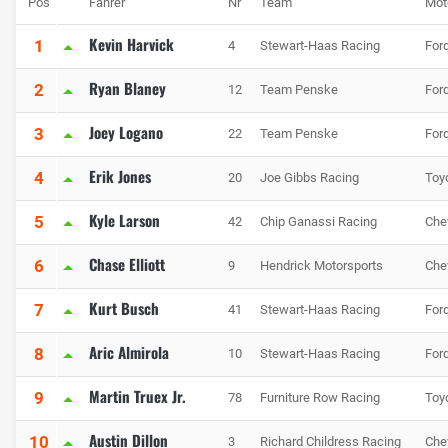
Pos
Fahrer
Nr
Team
Mot
Kevin Harvick
1
4
Stewart-Haas Racing
For
Ryan Blaney
2
12
Team Penske
For
Joey Logano
3
22
Team Penske
For
Erik Jones
4
20
Joe Gibbs Racing
Toy
Kyle Larson
5
42
Chip Ganassi Racing
Che
Chase Elliott
6
9
Hendrick Motorsports
Che
Kurt Busch
7
41
Stewart-Haas Racing
For
Aric Almirola
8
10
Stewart-Haas Racing
For
Martin Truex Jr.
9
78
Furniture Row Racing
Toy
Austin Dillon
10
3
Richard Childress Racing
Che