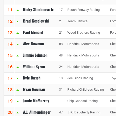
Ricky Stenhouse Jr.
11
17
Roush Fenway Racing
For
Brad Keselowski
12
2
Team Penske
For
Paul Menard
13
21
Wood Brothers Racing
For
Alex Bowman
14
88
Hendrick Motorsports
Che
Jimmie Johnson
15
48
Hendrick Motorsports
Che
William Byron
16
24
Hendrick Motorsports
Che
Kyle Busch
17
18
Joe Gibbs Racing
Toy
Ryan Newman
18
31
Richard Childress Racing
Che
Jamie McMurray
19
1
Chip Ganassi Racing
Che
A.J. Allmendinger
20
47
JTG Daugherty Racing
Che