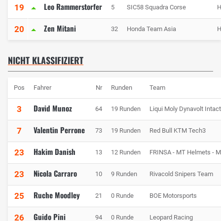
Leo Rammerstorfer
19
5
SIC58 Squadra Corse
H
Zen Mitani
20
32
Honda Team Asia
H
NICHT KLASSIFIZIERT
Pos
Fahrer
Nr
Runden
Team
David Munoz
3
64
19 Runden
Liqui Moly Dynavolt Intac
Valentin Perrone
7
73
19 Runden
Red Bull KTM Tech3
Hakim Danish
23
13
12 Runden
FRINSA - MT Helmets - M
Nicola Carraro
23
10
9 Runden
Rivacold Snipers Team
Ruche Moodley
25
21
0 Runde
BOE Motorsports
Guido Pini
26
94
0 Runde
Leopard Racing