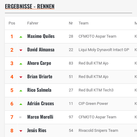
ERGEBNISSE - RENNEN
Pos
Fahrer
Nr
Team
M
Maximo Quiles
1
28
CFMOTO Aspar Team
David Almansa
2
22
Liqui Moly Dynavolt Intact GP
Alvaro Carpe
3
83
Red Bull KTM Ajo
Brian Uriarte
4
51
Red Bull KTM Ajo
Rico Salmela
5
27
Red Bull KTM Tech3
Adrián Cruces
6
11
CIP Green Power
Marco Morelli
7
97
CFMOTO Aspar Team
Jesús Rios
8
54
Rivacold Snipers Team
H