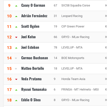
Casey O Gorman
9
67
SIC58 Squadra Corse
H
Adrián Fernández
10
31
Leopard Racing
H
Scott Ogden
11
19
CIP Green Power
Joel Kelso
12
66
GRYD - MLav Racing
H
Joel Esteban
13
78
LEVELUP - MTA
Cormac Buchanan
14
14
BOE Motorsports
Matteo Bertelle
15
18
LEVELUP - MTA
Veda Pratama
16
9
Honda Team Asia
H
Ryusei Yamanaka
17
6
FRINSA - MT Helmets - MSI
Eddie O Shea
18
8
GRYD - MLav Racing
H