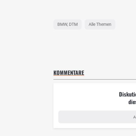
BMW, DTM
Alle Themen
KOMMENTARE
Diskuti
die
A