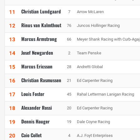
Christian Lundgaard
11
7
Arrow McLaren
Rinus van Kalmthout
12
76
Juncos Hollinger Racing
Marcus Armstrong
13
66
Meyer Shank Racing with Curb-Agaj
Josef Newgarden
14
2
Team Penske
Marcus Ericsson
15
28
Andretti Global
Christian Rasmussen
16
21
Ed Carpenter Racing
Louis Foster
17
45
Rahal Letterman Lanigan Racing
Alexander Rossi
18
20
Ed Carpenter Racing
Dennis Hauger
19
19
Dale Coyne Racing
Caio Collet
20
4
A.J. Foyt Enterprises