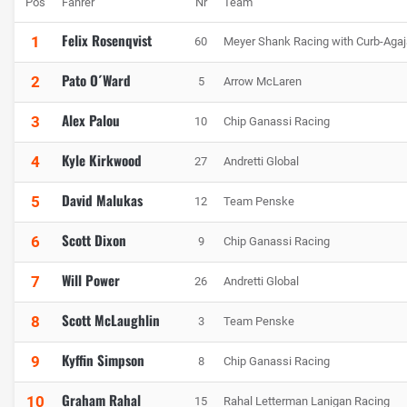
Pos
Fahrer
Nr
Team
Felix Rosenqvist
1
60
Meyer Shank Racing with Curb-Agaj
Pato O´Ward
2
5
Arrow McLaren
Alex Palou
3
10
Chip Ganassi Racing
Kyle Kirkwood
4
27
Andretti Global
David Malukas
5
12
Team Penske
Scott Dixon
6
9
Chip Ganassi Racing
Will Power
7
26
Andretti Global
Scott McLaughlin
8
3
Team Penske
Kyffin Simpson
9
8
Chip Ganassi Racing
Graham Rahal
10
15
Rahal Letterman Lanigan Racing