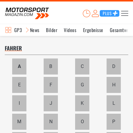
PLUS
GP3
News
Bilder
Videos
Ergebnisse
Gesamtwert
FAHRER
A
B
C
D
E
F
G
H
I
J
K
L
M
N
O
P