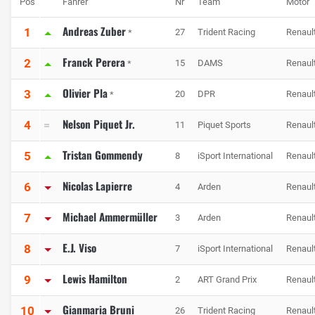
Pos
Fahrer
Nr
Team
Motor
Andreas Zuber
1
27
Trident Racing
Renaul
*
Franck Perera
2
15
DAMS
Renaul
*
Olivier Pla
3
20
DPR
Renaul
*
Nelson Piquet Jr.
4
11
Piquet Sports
Renaul
Tristan Gommendy
5
8
iSport International
Renaul
Nicolas Lapierre
6
4
Arden
Renaul
Michael Ammermüller
7
3
Arden
Renaul
E.J. Viso
8
7
iSport International
Renaul
Lewis Hamilton
9
2
ART Grand Prix
Renaul
Gianmaria Bruni
10
26
Trident Racing
Renaul