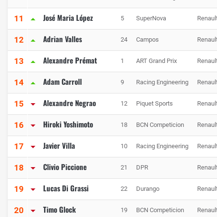
José Maria López
11
5
SuperNova
Renaul
Adrian Valles
12
24
Campos
Renaul
Alexandre Prémat
13
1
ART Grand Prix
Renaul
Adam Carroll
14
9
Racing Engineering
Renaul
Alexandre Negrao
15
12
Piquet Sports
Renaul
Hiroki Yoshimoto
16
18
BCN Competicion
Renaul
Javier Villa
17
10
Racing Engineering
Renaul
Clivio Piccione
18
21
DPR
Renaul
Lucas Di Grassi
19
22
Durango
Renaul
Timo Glock
20
19
BCN Competicion
Renaul