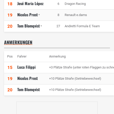
José Maria López
18
6
Dragon Racing
Nicolas Prost
19
8
Renault e.dams
*
Tom Blomqvist
20
27
Andretti Formula E Team
*
ANMERKUNGEN
Pos
Fahrer
Anmerkung
Luca Filippi
15
+3 Plätze Strafe (unter roten Flaggen zu schn
Nicolas Prost
19
+10 Plätze Strafe (Getriebewechsel)
Tom Blomqvist
20
+10 Plätze Strafe (Getriebewechsel)