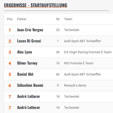
ERGEBNISSE - STARTAUFSTELLUNG
Pos
Fahrer
Nr
Team
Jean-Eric Vergne
1
25
Techeetah
Lucas Di Grassi
2
1
Audi Sport ABT Schaeffler
Alex Lynn
3
36
DS Virgin Racing Formula E Team
Oliver Turvey
4
16
NIO Formula E Team
Daniel Abt
5
66
Audi Sport ABT Schaeffler
Sébastien Buemi
6
9
Renault e.dams
André Lotterer
7
18
Techeetah
André Lotterer
7
18
Techeetah