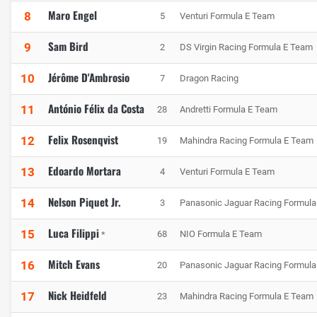
Maro Engel
8
5
Venturi Formula E Team
Sam Bird
9
2
DS Virgin Racing Formula E Team
Jérôme D'Ambrosio
10
7
Dragon Racing
António Félix da Costa
11
28
Andretti Formula E Team
Felix Rosenqvist
12
19
Mahindra Racing Formula E Team
Edoardo Mortara
13
4
Venturi Formula E Team
Nelson Piquet Jr.
14
3
Panasonic Jaguar Racing Formul
Luca Filippi
15
68
NIO Formula E Team
*
Mitch Evans
16
20
Panasonic Jaguar Racing Formul
Nick Heidfeld
17
23
Mahindra Racing Formula E Team