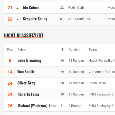
Ido Cohen
21
22
Rodin Carlin
Meca
Gregoire Saucy
22
8
ART Grand Prix
Meca
NICHT KLASSIFIZIERT
Pos
Fahrer
Nr
Runden
Team
Luke Browning
6
16
18 Runden
Hitech Pulse-Eigh
Tom Smith
14
19
10 Runden
Van Amersfoort R
Oliver Gray
24
20
11 Runden
Rodin Carlin
Roberto Faria
24
30
15 Runden
PHM Racing by Ch
Michael (Woohyun) Shin
26
31
2 Runden
PHM Racing by Ch