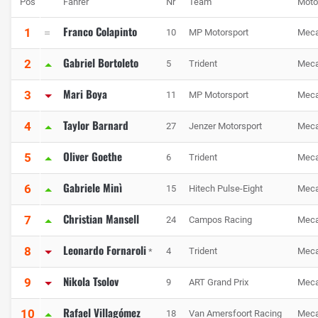
Pos
Fahrer
Nr
Team
Moto
Franco Colapinto
1
10
MP Motorsport
Meca
Gabriel Bortoleto
2
5
Trident
Meca
Mari Boya
3
11
MP Motorsport
Meca
Taylor Barnard
4
27
Jenzer Motorsport
Meca
Oliver Goethe
5
6
Trident
Meca
Gabriele Minì
6
15
Hitech Pulse-Eight
Meca
Christian Mansell
7
24
Campos Racing
Meca
Leonardo Fornaroli
8
4
Trident
Meca
*
Nikola Tsolov
9
9
ART Grand Prix
Meca
Rafael Villagómez
10
18
Van Amersfoort Racing
Meca