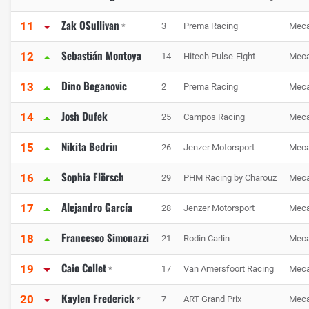
Zak OSullivan
11
3
Prema Racing
Meca
*
Sebastián Montoya
12
14
Hitech Pulse-Eight
Meca
Dino Beganovic
13
2
Prema Racing
Meca
Josh Dufek
14
25
Campos Racing
Meca
Nikita Bedrin
15
26
Jenzer Motorsport
Meca
Sophia Flörsch
16
29
PHM Racing by Charouz
Meca
Alejandro García
17
28
Jenzer Motorsport
Meca
Francesco Simonazzi
18
21
Rodin Carlin
Meca
Caio Collet
19
17
Van Amersfoort Racing
Meca
*
Kaylen Frederick
20
7
ART Grand Prix
Meca
*