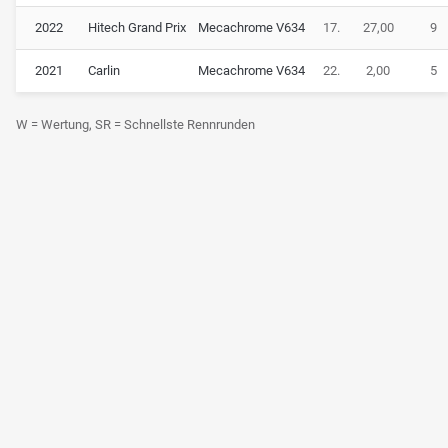
2022
Hitech Grand Prix
Mecachrome V634
17.
27,00
9
2021
Carlin
Mecachrome V634
22.
2,00
5
W = Wertung, SR = Schnellste Rennrunden