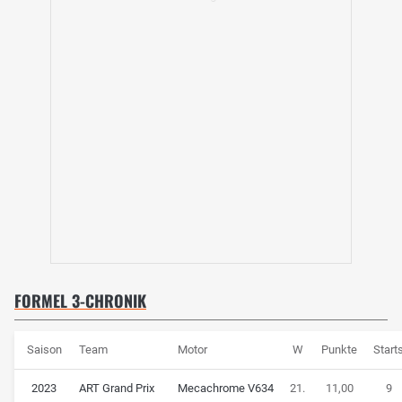
FORMEL 3-CHRONIK
Saison
Team
Motor
W
Punkte
Start
2023
ART Grand Prix
Mecachrome V634
21.
11,00
9