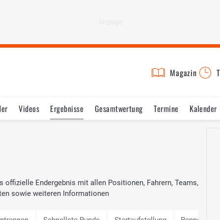
Magazin
T
der
Videos
Ergebnisse
Gesamtwertung
Termine
Kalender
 offizielle Endergebnis mit allen Positionen, Fahrern, Teams,
ten sowie weiteren Informationen
intrennen
Schnellste Runde
Startaufstellung
Rennen