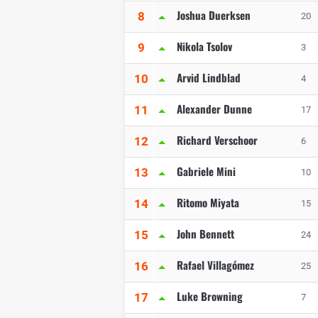
Joshua Duerksen
8
20
Nikola Tsolov
9
3
Arvid Lindblad
10
4
Alexander Dunne
11
17
Richard Verschoor
12
6
Gabriele Mini
13
10
Ritomo Miyata
14
15
John Bennett
15
24
Rafael Villagómez
16
25
Luke Browning
17
7