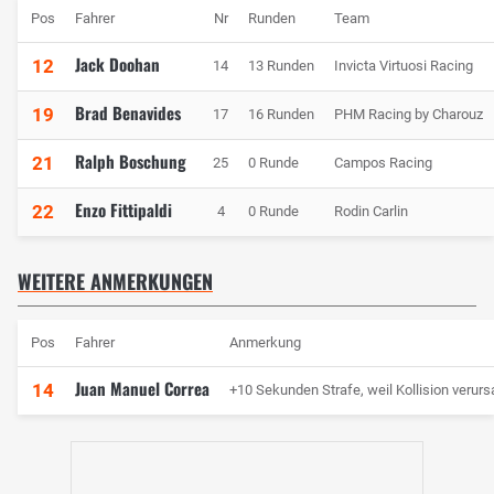
Pos
Fahrer
Nr
Runden
Team
Jack Doohan
12
14
13 Runden
Invicta Virtuosi Racing
Brad Benavides
19
17
16 Runden
PHM Racing by Charouz
Ralph Boschung
21
25
0 Runde
Campos Racing
Enzo Fittipaldi
22
4
0 Runde
Rodin Carlin
WEITERE ANMERKUNGEN
Pos
Fahrer
Anmerkung
Juan Manuel Correa
14
+10 Sekunden Strafe, weil Kollision verurs