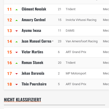
Clément Novalak
11
21
Trident
Mec
Amaury Cordeel
12
15
Invicta Virtuosi Racing
Mec
Ayumu Iwasa
13
11
DAMS
Mec
Juan Manuel Correa
14
23
Van Amersfoort Racing
Mec
*
Victor Martins
15
6
ART Grand Prix
Mec
Roman Stanek
16
20
Trident
Mec
Jehan Daruvala
17
2
MP Motorsport
Mec
Théo Pourchaire
18
5
ART Grand Prix
Mec
NICHT KLASSIFIZIERT