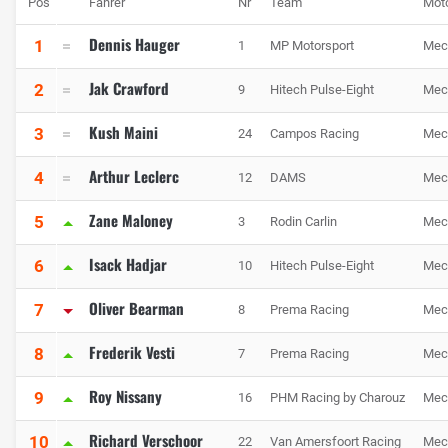
Pos
Fahrer
Nr
Team
Mot
Dennis Hauger
1
1
MP Motorsport
Mec
Jak Crawford
2
9
Hitech Pulse-Eight
Mec
Kush Maini
3
24
Campos Racing
Mec
Arthur Leclerc
4
12
DAMS
Mec
Zane Maloney
5
3
Rodin Carlin
Mec
Isack Hadjar
6
10
Hitech Pulse-Eight
Mec
Oliver Bearman
7
8
Prema Racing
Mec
Frederik Vesti
8
7
Prema Racing
Mec
Roy Nissany
9
16
PHM Racing by Charouz
Mec
Richard Verschoor
10
22
Van Amersfoort Racing
Mec