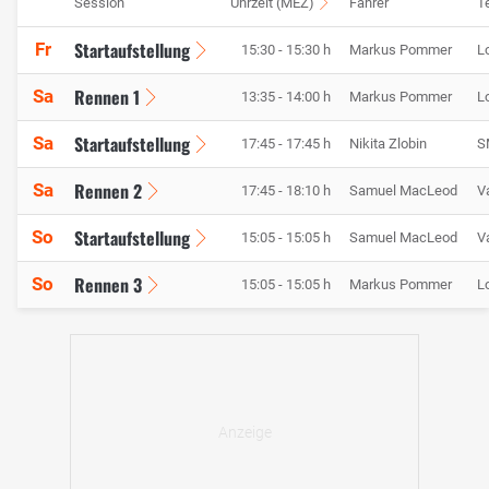
Session
Uhrzeit (MEZ)
Fahrer
T
Startaufstellung
Fr
15:30 - 15:30 h
Markus Pommer
L
Rennen 1
Sa
13:35 - 14:00 h
Markus Pommer
L
Startaufstellung
Sa
17:45 - 17:45 h
Nikita Zlobin
S
Rennen 2
Sa
17:45 - 18:10 h
Samuel MacLeod
V
Startaufstellung
So
15:05 - 15:05 h
Samuel MacLeod
V
Rennen 3
So
15:05 - 15:05 h
Markus Pommer
L