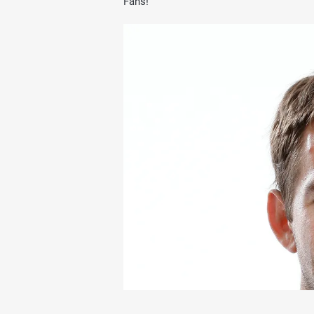
Fans!