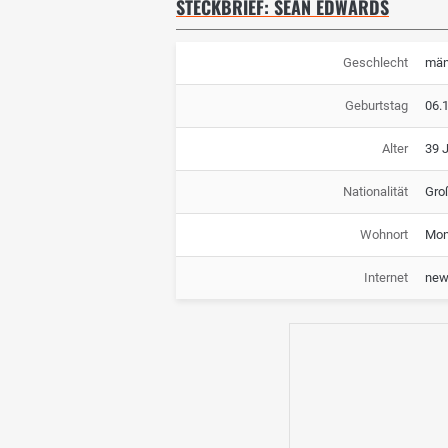
STECKBRIEF: SEAN EDWARDS
Geschlecht
män
Geburtstag
06.
Alter
39 
Nationalität
Gro
Wohnort
Mon
Internet
new