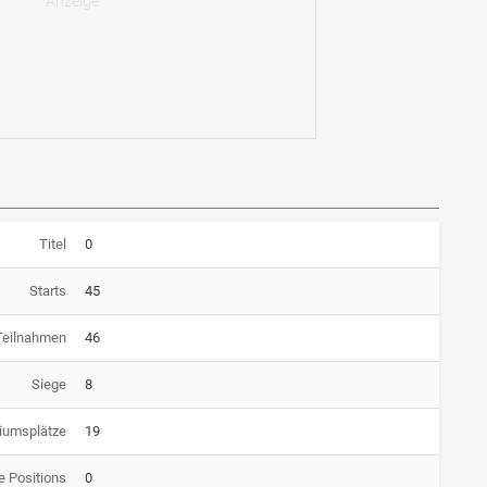
Titel
0
Starts
45
Teilnahmen
46
Siege
8
iumsplätze
19
e Positions
0