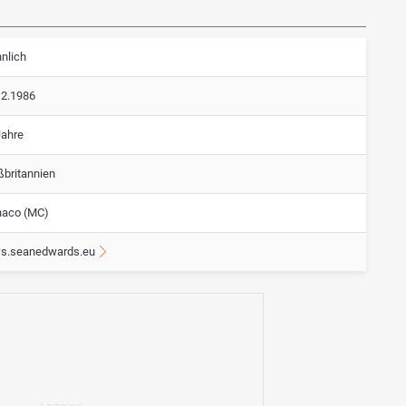
nlich
12.1986
Jahre
ßbritannien
aco (MC)
s.seanedwards.eu