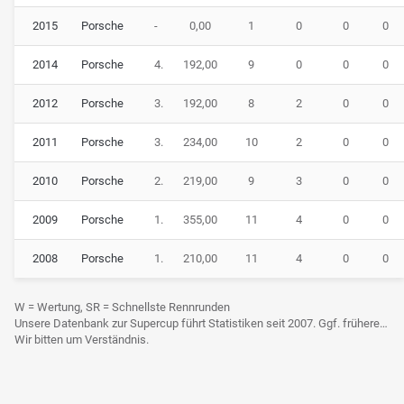
2015
Porsche
-
0,00
1
0
0
0
2014
Porsche
4.
192,00
9
0
0
0
2012
Porsche
3.
192,00
8
2
0
0
2011
Porsche
3.
234,00
10
2
0
0
2010
Porsche
2.
219,00
9
3
0
0
2009
Porsche
1.
355,00
11
4
0
0
2008
Porsche
1.
210,00
11
4
0
0
W = Wertung, SR = Schnellste Rennrunden
Unsere Datenbank zur Supercup führt Statistiken seit 2007. Ggf. frühere Daten sind derzeit noch nicht berücksichtigt.
Wir bitten um Verständnis.