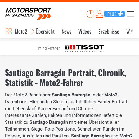
PLUS
Moto2
Übersicht
News
Videos
Ergebnisse
WM-S
Timing Partner
Santiago Barragán Portrait, Chronik,
Statistik - Moto2-Fahrer
Der Moto2-Rennfahrer
Santiago Barragán
in der
Moto2
-
Datenbank. Hier finden Sie ein ausführliches Fahrer-Portrait
mit Lebenslauf, Karriereverlauf und Chronik.
Interessante Zahlen, Fakten und Informationen liefert die
Statistik zu
Santiago Barragán
mit einer Übersicht aller
Teilnahmen, Siege, Pole-Positions, Schnellsten Runden im
Rennen, Ausfällen und Punkten.
Santiago Barragán
und
Moto2