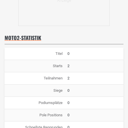
MOTO2-STATISTIK
Titel
0
Starts
2
Teilnahmen
2
Siege
0
Podiumsplätze
0
Pole Positions
0
Schnellste Rennrunden
0