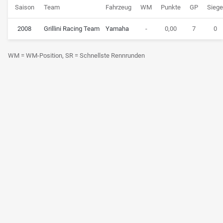
Saison
Team
Fahrzeug
WM
Punkte
GP
Sieg
2008
Grillini Racing Team
Yamaha
-
0,00
7
0
WM = WM-Position, SR = Schnellste Rennrunden