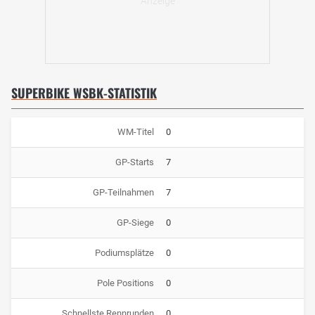
SUPERBIKE WSBK-STATISTIK
WM-Titel
0
GP-Starts
7
GP-Teilnahmen
7
GP-Siege
0
Podiumsplätze
0
Pole Positions
0
Schnellste Rennrunden
0