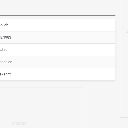
nlich
08.1983
Jahre
hechien
ekannt