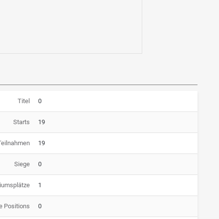
Titel
0
Starts
19
Teilnahmen
19
Siege
0
iumsplätze
1
e Positions
0