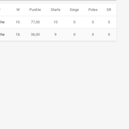
r
W
Punkte
Starts
Siege
Poles
SR
che
10.
77,00
10
0
0
0
che
18.
36,00
9
0
0
0