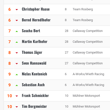
Christopher Haase
6
8
Team Rosberg
Bernd Herndlhofer
6
8
Team Rosberg
Sascha Bert
7
28
Callaway Competition
Martin Karlhofer
7
28
Callaway Competition
Thomas Jäger
8
27
Callaway Competition
Sven Hannawald
8
27
Callaway Competition
Niclas Kentenich
9
6
A-Workx/Wieth Racing
Sebastian Asch
9
6
A-Workx/Wieth Racing
Frank Schmickler
10
10
Mühlner Motorsport
Tim Bergmeister
10
10
Mühlner Motorsport