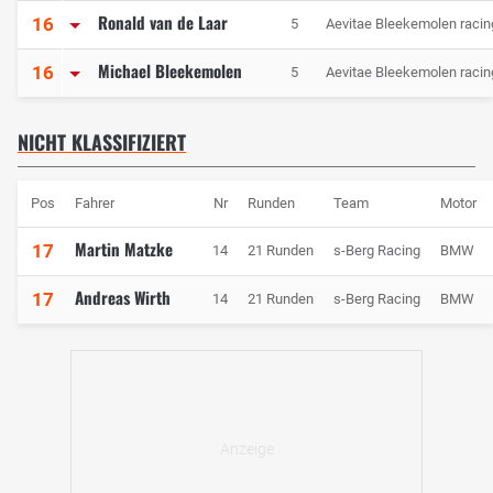
Ronald van de Laar
16
5
Aevitae Bleekemolen racin
Michael Bleekemolen
16
5
Aevitae Bleekemolen racin
NICHT KLASSIFIZIERT
Pos
Fahrer
Nr
Runden
Team
Motor
Martin Matzke
17
14
21 Runden
s-Berg Racing
BMW
Andreas Wirth
17
14
21 Runden
s-Berg Racing
BMW