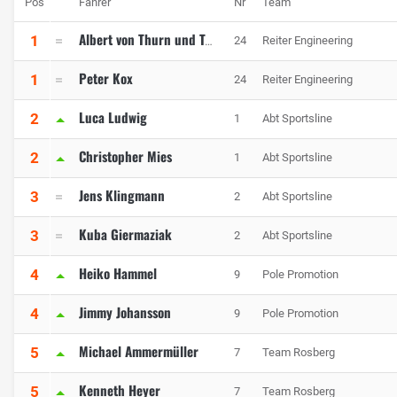
Pos
Fahrer
Nr
Team
1
24
Reiter Engineering
Albert von Thurn und Taxis
Peter Kox
1
24
Reiter Engineering
Luca Ludwig
2
1
Abt Sportsline
Christopher Mies
2
1
Abt Sportsline
Jens Klingmann
3
2
Abt Sportsline
Kuba Giermaziak
3
2
Abt Sportsline
Heiko Hammel
4
9
Pole Promotion
Jimmy Johansson
4
9
Pole Promotion
Michael Ammermüller
5
7
Team Rosberg
Kenneth Heyer
5
7
Team Rosberg