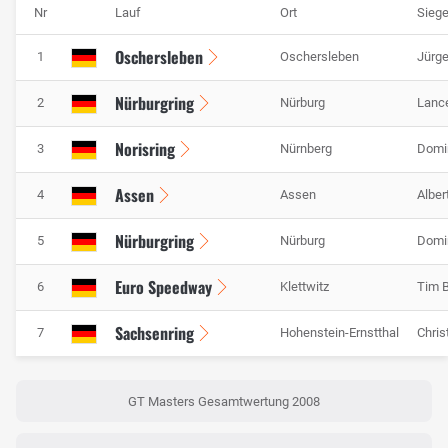
Nr
Lauf
Ort
Siege
Oschersleben
1
Oschersleben
Jürge
Nürburgring
2
Nürburg
Lance
Norisring
3
Nürnberg
Domin
Assen
4
Assen
Alber
Nürburgring
5
Nürburg
Domin
Euro Speedway
6
Klettwitz
Tim B
Sachsenring
7
Hohenstein-Ernstthal
Chris
GT Masters Gesamtwertung 2008