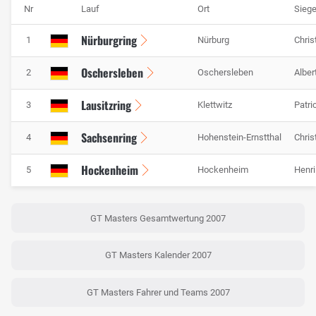
Nr
Lauf
Ort
Siege
Nürburgring
1
Nürburg
Chris
Oschersleben
2
Oschersleben
Alber
Lausitzring
3
Klettwitz
Patri
Sachsenring
4
Hohenstein-Ernstthal
Chris
Hockenheim
5
Hockenheim
Henri
GT Masters Gesamtwertung 2007
GT Masters Kalender 2007
GT Masters Fahrer und Teams 2007