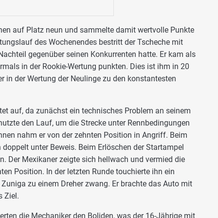
nen auf Platz neun und sammelte damit wertvolle Punkte
rtungslauf des Wochenendes bestritt der Tscheche mit
Nachteil gegenüber seinen Konkurrenten hatte. Er kam als
rmals in der Rookie-Wertung punkten. Dies ist ihm in 20
r in der Wertung der Neulinge zu den konstantesten
et auf, da zunächst ein technisches Problem an seinem
utzte den Lauf, um die Strecke unter Rennbedingungen
nen nahm er von der zehnten Position in Angriff. Beim
n doppelt unter Beweis. Beim Erlöschen der Startampel
hen. Der Mexikaner zeigte sich hellwach und vermied die
nten Position. In der letzten Runde touchierte ihn ein
 Zuniga zu einem Dreher zwang. Er brachte das Auto mit
 Ziel.
rten die Mechaniker den Boliden, was der 16-Jährige mit