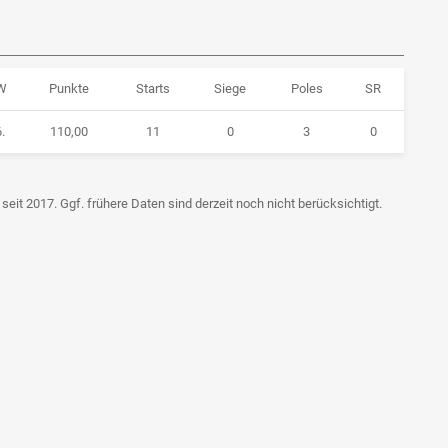
W
Punkte
Starts
Siege
Poles
SR
.
110,00
11
0
3
0
seit 2017. Ggf. frühere Daten sind derzeit noch nicht berücksichtigt.