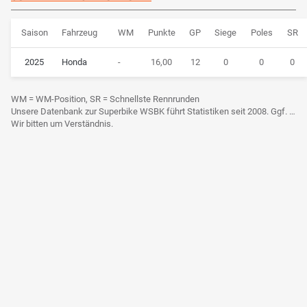
Saison
Fahrzeug
WM
Punkte
GP
Siege
Poles
SR
2025
Honda
-
16,00
12
0
0
0
WM = WM-Position, SR = Schnellste Rennrunden
Unsere Datenbank zur Superbike WSBK führt Statistiken seit 2008. Ggf. frühere Daten sind derzeit noch nicht berücksichtigt.
Wir bitten um Verständnis.