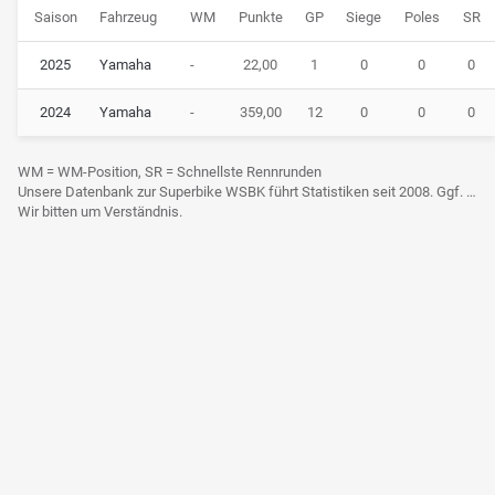
Saison
Fahrzeug
WM
Punkte
GP
Siege
Poles
SR
2025
Yamaha
-
22,00
1
0
0
0
2024
Yamaha
-
359,00
12
0
0
0
WM = WM-Position, SR = Schnellste Rennrunden
Unsere Datenbank zur Superbike WSBK führt Statistiken seit 2008. Ggf. frühere Daten sind derzeit noch nicht berücksichtigt.
Wir bitten um Verständnis.