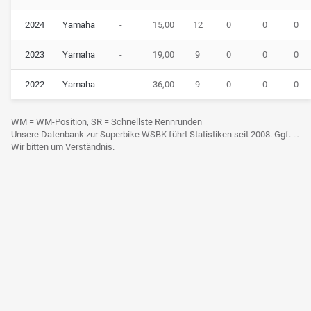
2024
Yamaha
-
15,00
12
0
0
0
2023
Yamaha
-
19,00
9
0
0
0
2022
Yamaha
-
36,00
9
0
0
0
WM = WM-Position, SR = Schnellste Rennrunden
Unsere Datenbank zur Superbike WSBK führt Statistiken seit 2008. Ggf. frühere Daten sind derzeit noch nicht berücksichtigt.
Wir bitten um Verständnis.