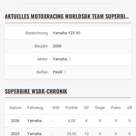
AKTUELLES MOTOXRACING WORLDSBK TEAM SUPERBIKE WSBK MOTORRAD: YAMAHA YZF-R1
Bezeichnung
Yamaha YZF-R1
Baujahr
2008
Motor
Yamaha
Reifen
Pirelli
SUPERBIKE WSBK-CHRONIK
Saison
Fahrzeug
WM
Punkte
GP
Siege
Poles
SR
2026
Yamaha
-
6,00
8
0
0
0
2025
Yamaha
-
39,00
12
0
0
0