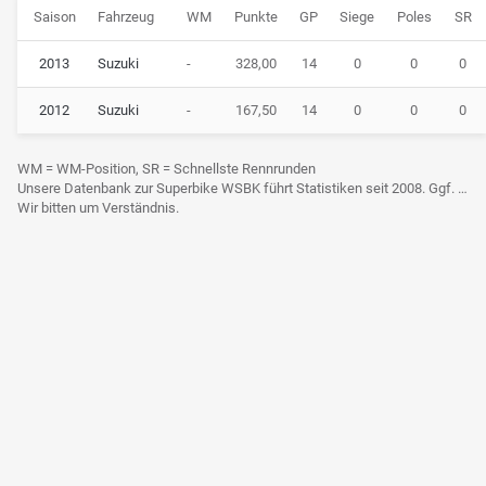
Saison
Fahrzeug
WM
Punkte
GP
Siege
Poles
SR
2013
Suzuki
-
328,00
14
0
0
0
2012
Suzuki
-
167,50
14
0
0
0
WM = WM-Position, SR = Schnellste Rennrunden
Unsere Datenbank zur Superbike WSBK führt Statistiken seit 2008. Ggf. frühere Daten sind derzeit noch nicht berücksichtigt.
Wir bitten um Verständnis.