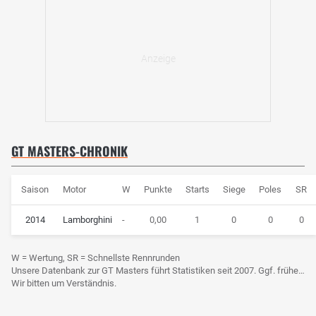
GT MASTERS-CHRONIK
Saison
Motor
W
Punkte
Starts
Siege
Poles
SR
2014
Lamborghini
-
0,00
1
0
0
0
W = Wertung, SR = Schnellste Rennrunden
Unsere Datenbank zur GT Masters führt Statistiken seit 2007. Ggf. frühere Daten sind derzeit noch nicht berücksichtigt.
Wir bitten um Verständnis.