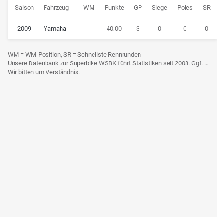
Saison
Fahrzeug
WM
Punkte
GP
Siege
Poles
SR
2009
Yamaha
-
40,00
3
0
0
0
WM = WM-Position, SR = Schnellste Rennrunden
Unsere Datenbank zur Superbike WSBK führt Statistiken seit 2008. Ggf. frühere Daten sind derzeit noch nicht berücksichtigt.
Wir bitten um Verständnis.