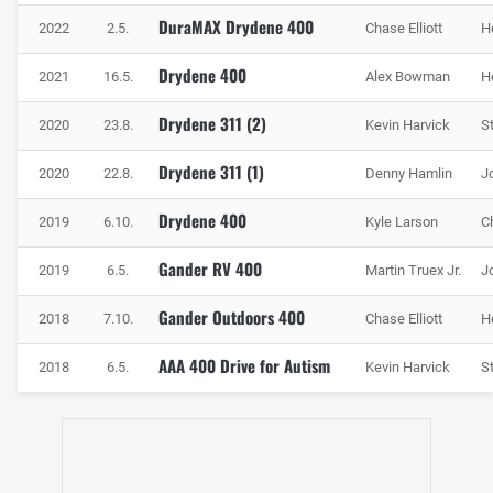
DuraMAX Drydene 400
2022
2.5.
Chase Elliott
H
Drydene 400
2021
16.5.
Alex Bowman
H
Drydene 311 (2)
2020
23.8.
Kevin Harvick
S
Drydene 311 (1)
2020
22.8.
Denny Hamlin
J
Drydene 400
2019
6.10.
Kyle Larson
C
Gander RV 400
2019
6.5.
Martin Truex Jr.
J
Gander Outdoors 400
2018
7.10.
Chase Elliott
H
AAA 400 Drive for Autism
2018
6.5.
Kevin Harvick
S