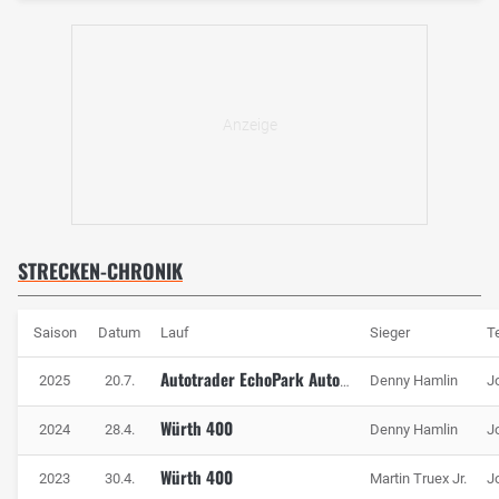
STRECKEN-CHRONIK
Saison
Datum
Lauf
Sieger
T
2025
20.7.
Denny Hamlin
J
Autotrader EchoPark Automotive 400
Würth 400
2024
28.4.
Denny Hamlin
J
Würth 400
2023
30.4.
Martin Truex Jr.
J