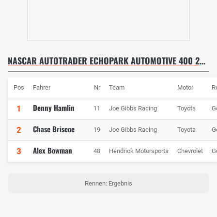
NASCAR AUTOTRADER ECHOPARK AUTOMOTIVE 400 2025 - RENNEN
Pos
Fahrer
Nr
Team
Motor
R
Denny Hamlin
1
11
Joe Gibbs Racing
Toyota
G
Chase Briscoe
2
19
Joe Gibbs Racing
Toyota
G
Alex Bowman
3
48
Hendrick Motorsports
Chevrolet
G
Rennen: Ergebnis