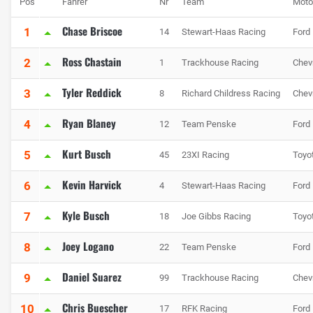
Pos
Fahrer
Nr
Team
Moto
Chase Briscoe
1
14
Stewart-Haas Racing
Ford
Ross Chastain
2
1
Trackhouse Racing
Chev
Tyler Reddick
3
8
Richard Childress Racing
Chev
Ryan Blaney
4
12
Team Penske
Ford
Kurt Busch
5
45
23XI Racing
Toyo
Kevin Harvick
6
4
Stewart-Haas Racing
Ford
Kyle Busch
7
18
Joe Gibbs Racing
Toyo
Joey Logano
8
22
Team Penske
Ford
Daniel Suarez
9
99
Trackhouse Racing
Chev
Chris Buescher
10
17
RFK Racing
Ford