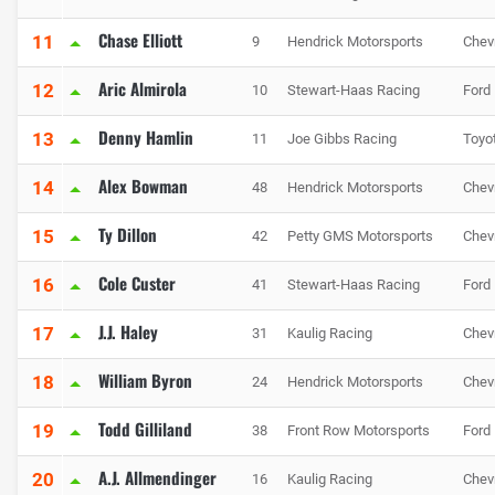
Chase Elliott
11
9
Hendrick Motorsports
Chev
Aric Almirola
12
10
Stewart-Haas Racing
Ford
Denny Hamlin
13
11
Joe Gibbs Racing
Toyo
Alex Bowman
14
48
Hendrick Motorsports
Chev
Ty Dillon
15
42
Petty GMS Motorsports
Chev
Cole Custer
16
41
Stewart-Haas Racing
Ford
J.J. Haley
17
31
Kaulig Racing
Chev
William Byron
18
24
Hendrick Motorsports
Chev
Todd Gilliland
19
38
Front Row Motorsports
Ford
A.J. Allmendinger
20
16
Kaulig Racing
Chev