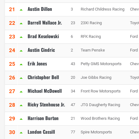
Austin Dillon
21
3
Richard Childress Racing
Chev
Darrell Wallace Jr.
22
23
23XI Racing
Toyo
Brad Keselowski
23
6
RFK Racing
Ford
Austin Cindric
24
2
Team Penske
Ford
Erik Jones
25
43
Petty GMS Motorsports
Chev
Christopher Bell
26
20
Joe Gibbs Racing
Toyo
Michael McDowell
27
34
Front Row Motorsports
Ford
Ricky Stenhouse Jr.
28
47
JTG Daugherty Racing
Chev
Harrison Burton
29
21
Wood Brothers Racing
Ford
Landon Cassill
30
77
Spire Motorsports
Chev