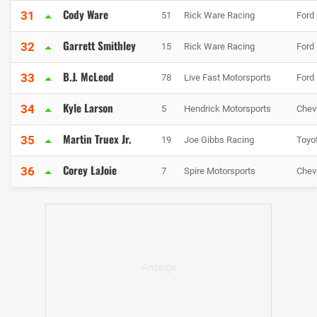
Cody Ware
31
51
Rick Ware Racing
Ford
Garrett Smithley
32
15
Rick Ware Racing
Ford
B.J. McLeod
33
78
Live Fast Motorsports
Ford
Kyle Larson
34
5
Hendrick Motorsports
Chev
Martin Truex Jr.
35
19
Joe Gibbs Racing
Toyo
Corey LaJoie
36
7
Spire Motorsports
Chev