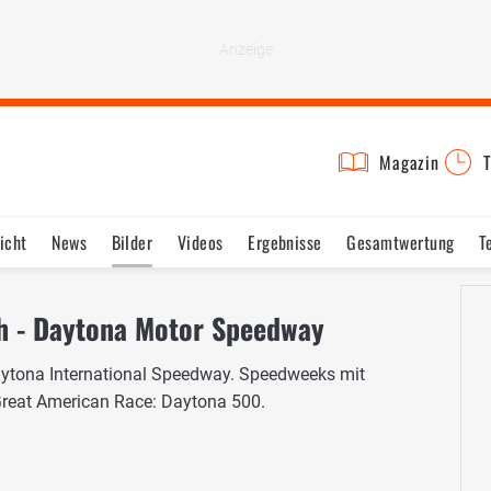
Magazin
T
icht
News
Bilder
Videos
Ergebnisse
Gesamtwertung
T
h - Daytona Motor Speedway
tona International Speedway. Speedweeks mit
 Great American Race: Daytona 500.