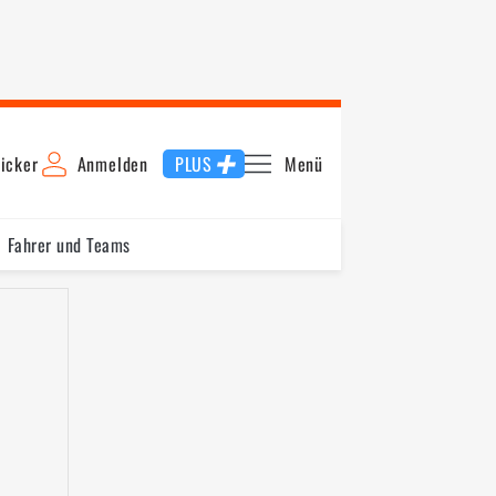
icker
Anmelden
PLUS
Menü
Fahrer und Teams
0
Gateway
Road America
Mid-Ohio
Iowa I
Iowa II