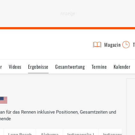
Magazin
T
r
Videos
Ergebnisse
Gesamtwertung
Termine
Kalender
lan für das Rennen inklusive Positionen, Gesamtzeiten und
nende
Long Beach
Alabama
Indianapolis I
Indianapolis 50