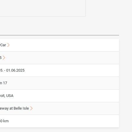
yCar
5
5. - 01.06.2025
on 17
oit, USA
eway at Belle Isle
80 km