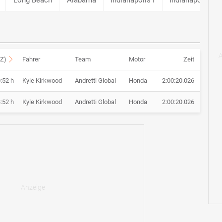
EZ)
Fahrer
Team
Motor
Zeit
0:52 h
Kyle Kirkwood
Andretti Global
Honda
2:00:20.026
8:52 h
Kyle Kirkwood
Andretti Global
Honda
2:00:20.026