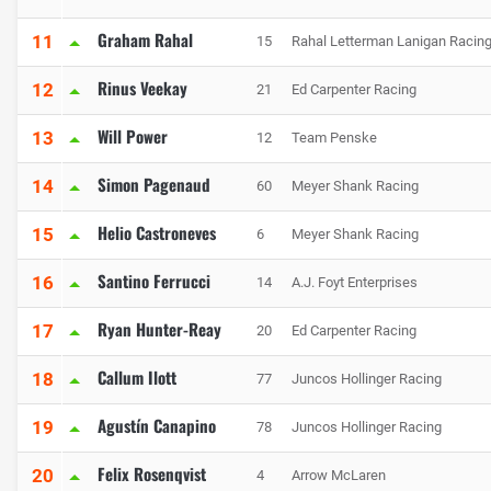
Graham Rahal
11
15
Rahal Letterman Lanigan Racin
Rinus Veekay
12
21
Ed Carpenter Racing
Will Power
13
12
Team Penske
Simon Pagenaud
14
60
Meyer Shank Racing
Helio Castroneves
15
6
Meyer Shank Racing
Santino Ferrucci
16
14
A.J. Foyt Enterprises
Ryan Hunter-Reay
17
20
Ed Carpenter Racing
Callum Ilott
18
77
Juncos Hollinger Racing
Agustín Canapino
19
78
Juncos Hollinger Racing
Felix Rosenqvist
20
4
Arrow McLaren