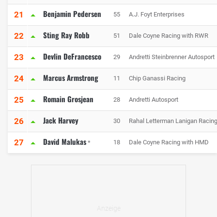
Benjamin Pedersen
21
55
A.J. Foyt Enterprises
Sting Ray Robb
22
51
Dale Coyne Racing with RWR
Devlin DeFrancesco
23
29
Andretti Steinbrenner Autosport
Marcus Armstrong
24
11
Chip Ganassi Racing
Romain Grosjean
25
28
Andretti Autosport
Jack Harvey
26
30
Rahal Letterman Lanigan Racin
David Malukas
27
18
Dale Coyne Racing with HMD
*