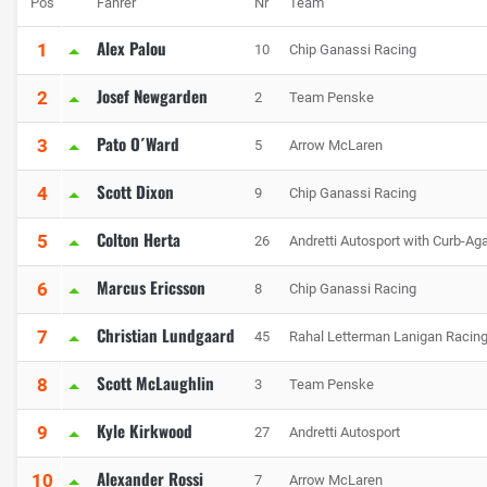
Pos
Fahrer
Nr
Team
Alex Palou
1
10
Chip Ganassi Racing
Josef Newgarden
2
2
Team Penske
Pato O´Ward
3
5
Arrow McLaren
Scott Dixon
4
9
Chip Ganassi Racing
Colton Herta
5
26
Andretti Autosport with Curb-Ag
Marcus Ericsson
6
8
Chip Ganassi Racing
Christian Lundgaard
7
45
Rahal Letterman Lanigan Racin
Scott McLaughlin
8
3
Team Penske
Kyle Kirkwood
9
27
Andretti Autosport
Alexander Rossi
10
7
Arrow McLaren