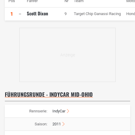
Pos
Fahrer
Nr
Team
Moto
Scott Dixon
1
9
Target Chip Ganassi Racing
Hon
FÜHRUNGSRUNDE - INDYCAR MID-OHIO
Rennserie:
IndyCar
Saison:
2011