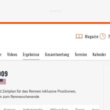
Magazin
T
r
Videos
Ergebnisse
Gesamtwertung
Termine
Kalender
009
d Zeitplan für das Rennen inklusive Positionen,
nen zum Rennwochenende
Kansas
Indianapolis
Milwaukee
Texas
Iowa
R