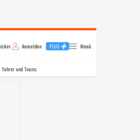
icker
Anmelden
PLUS
Menü
Fahrer und Teams
ichmond
Watkins Glen
Toronto
Edmonton
Kentucky