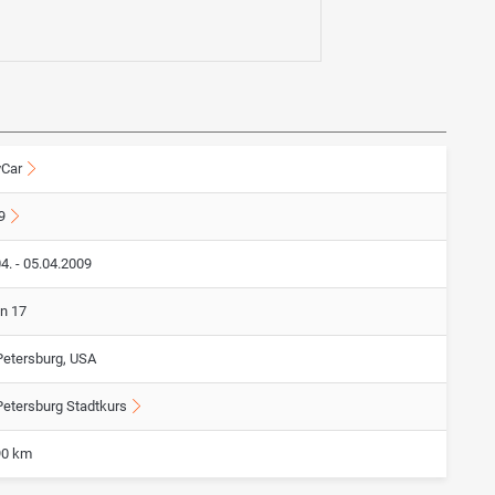
yCar
9
4. - 05.04.2009
on 17
 Petersburg, USA
Petersburg Stadtkurs
90 km