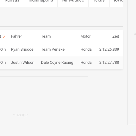
)
Fahrer
Team
Motor
Zeit
00 h
Ryan Briscoe
Team Penske
Honda
2:12:26.839
00 h
Justin Wilson
Dale Coyne Racing
Honda
2:12:27.788