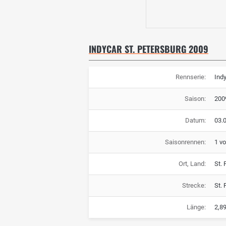
INDYCAR ST. PETERSBURG 2009
Rennserie:
Ind
Saison:
200
Datum:
03.0
Saisonrennen:
1 v
Ort, Land:
St.
Strecke:
St. 
Länge:
2,8