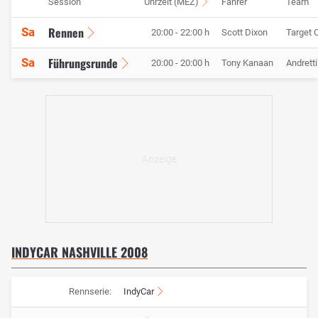
Session
Uhrzeit (MEZ)
Fahrer
Team
Rennen
Sa
20:00 - 22:00 h
Scott Dixon
Target 
Führungsrunde
Sa
20:00 - 20:00 h
Tony Kanaan
Andrett
INDYCAR NASHVILLE 2008
Rennserie:
IndyCar