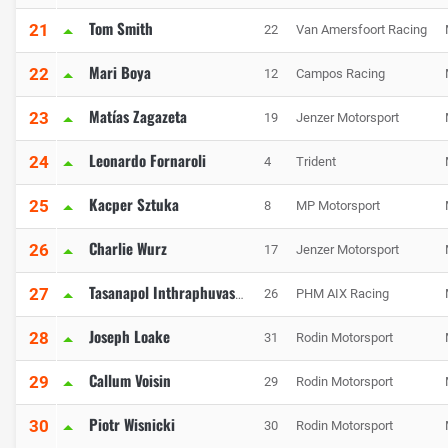
Tom Smith
21
22
Van Amersfoort Racing
Mari Boya
22
12
Campos Racing
Matías Zagazeta
23
19
Jenzer Motorsport
Leonardo Fornaroli
24
4
Trident
Kacper Sztuka
25
8
MP Motorsport
Charlie Wurz
26
17
Jenzer Motorsport
27
26
PHM AIX Racing
Tasanapol Inthraphuvasak
Joseph Loake
28
31
Rodin Motorsport
Callum Voisin
29
29
Rodin Motorsport
Piotr Wisnicki
30
30
Rodin Motorsport