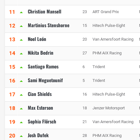
Christian Mansell
11
23
ART Grand Prix
Martinius Stenshorne
12
15
Hitech Pulse-Eight
Noel León
13
20
Van Amersfoort Racing
Nikita Bedrin
14
27
PHM AIX Racing
Santiago Ramos
15
6
Trident
Sami Meguetounif
16
5
Trident
Cian Shields
17
16
Hitech Pulse-Eight
Max Esterson
18
18
Jenzer Motorsport
Sophia Flörsch
19
21
Van Amersfoort Racing
Josh Dufek
20
28
PHM AIX Racing