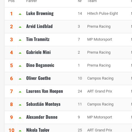
Pos
Fahrer
Nr
Team
Luke Browning
1
14
Hitech Pulse-Eight
Arvid Lindblad
2
3
Prema Racing
Tim Tramnitz
3
7
MP Motorsport
Gabriele Mini
4
2
Prema Racing
Dino Beganovic
5
1
Prema Racing
Oliver Goethe
6
10
Campos Racing
Laurens Van Hoepen
7
24
ART Grand Prix
Sebastián Montoya
8
11
Campos Racing
Alexander Dunne
9
9
MP Motorsport
Nikola Tsolov
10
25
ART Grand Prix