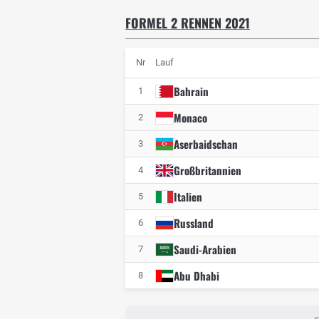
FORMEL 2 RENNEN 2021
Nr
Lauf
Bahrain
1
Monaco
2
Aserbaidschan
3
Großbritannien
4
Italien
5
Russland
6
Saudi-Arabien
7
Abu Dhabi
8