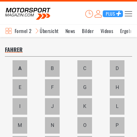
PLUS
Formel 2
Übersicht
News
Bilder
Videos
Ergebnis
FAHRER
A
B
C
D
E
F
G
H
I
J
K
L
M
N
O
P