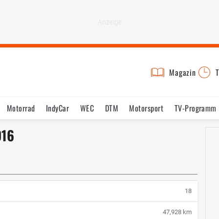
Magazin
T
Motorrad
IndyCar
WEC
DTM
Motorsport
TV-Programm
016
18
47,928 km