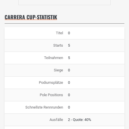
CARRERA CUP-STATISTIK
Titel
0
Starts
5
Teilnahmen
5
Siege
0
Podiumsplätze
0
Pole Positions
0
Schnellste Rennrunden
0
Ausfälle
2 - Quote: 40%