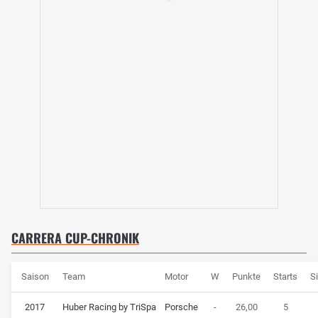
CARRERA CUP-CHRONIK
Saison
Team
Motor
W
Punkte
Starts
S
2017
Huber Racing by TriSpa
Porsche
-
26,00
5