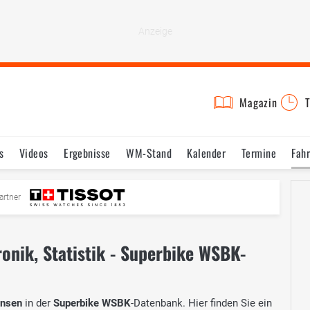
Magazin
T
s
Videos
Ergebnisse
WM-Stand
Kalender
Termine
Fah
artner
ronik, Statistik - Superbike WSBK-
ensen
in der
Superbike WSBK
-Datenbank. Hier finden Sie ein