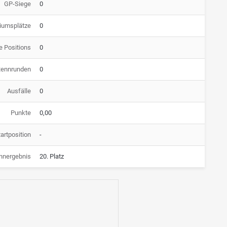
GP-Siege
0
iumsplätze
0
e Positions
0
Rennrunden
0
Ausfälle
0
Punkte
0,00
artposition
-
nnergebnis
20. Platz