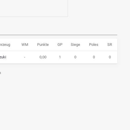
hrzeug
WM
Punkte
GP
Siege
Poles
SR
zuki
-
0,00
1
0
0
0
n