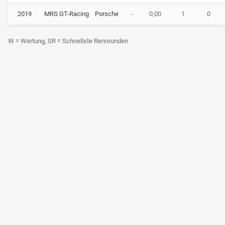
2019
MRS GT-Racing
Porsche
-
0,00
1
0
W = Wertung, SR = Schnellste Rennrunden