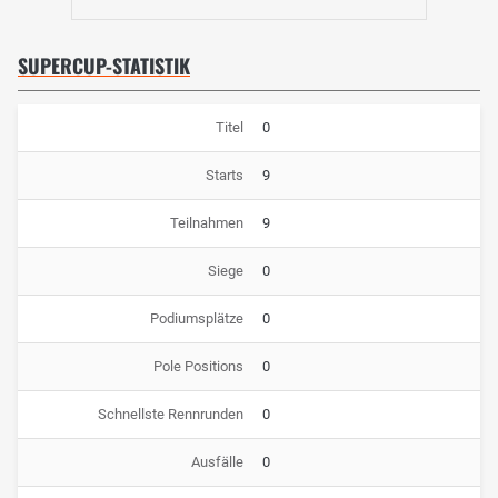
SUPERCUP-STATISTIK
Titel
0
Starts
9
Teilnahmen
9
Siege
0
Podiumsplätze
0
Pole Positions
0
Schnellste Rennrunden
0
Ausfälle
0