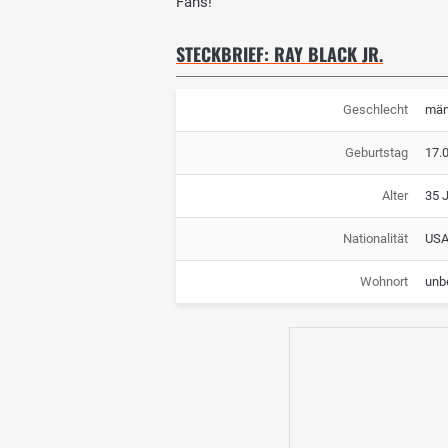
Fans!
STECKBRIEF: RAY BLACK JR.
Geschlecht
män
Geburtstag
17.
Alter
35 
Nationalität
US
Wohnort
unb