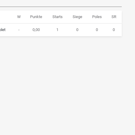
W
Punkte
Starts
Siege
Poles
SR
olet
-
0,00
1
0
0
0