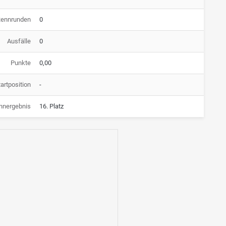
Rennrunden
0
Ausfälle
0
Punkte
0,00
artposition
-
nnergebnis
16. Platz