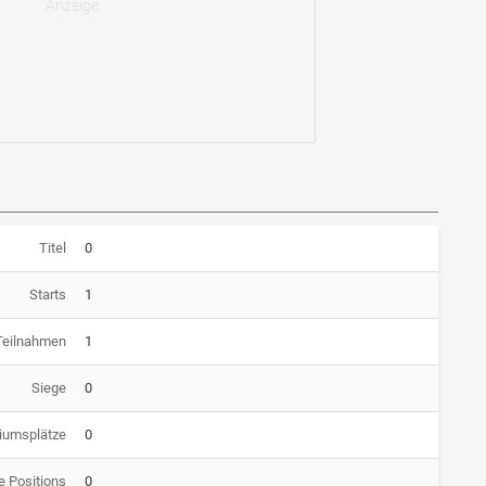
Titel
0
Starts
1
Teilnahmen
1
Siege
0
iumsplätze
0
e Positions
0