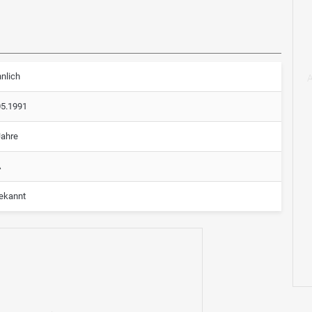
nlich
05.1991
Jahre
A
ekannt