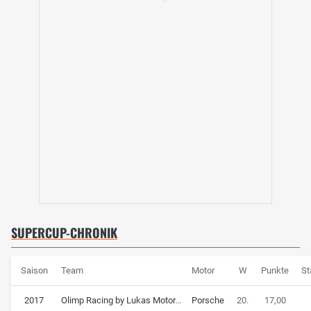
SUPERCUP-CHRONIK
Saison
Team
Motor
W
Punkte
St
2017
Olimp Racing by Lukas Motorsport
Porsche
20.
17,00