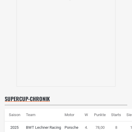
SUPERCUP-CHRONIK
Saison
Team
Motor
W
Punkte
Starts
Si
2025
BWT Lechner Racing
Porsche
4.
78,00
8