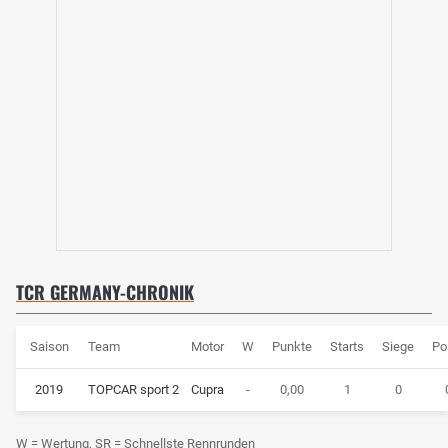
TCR GERMANY-CHRONIK
Saison
Team
Motor
W
Punkte
Starts
Siege
Po
2019
TOPCAR sport 2
Cupra
-
0,00
1
0
W = Wertung, SR = Schnellste Rennrunden