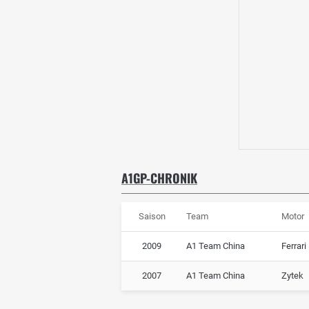
A1GP-CHRONIK
Saison
Team
Motor
2009
A1 Team China
Ferrari
2007
A1 Team China
Zytek