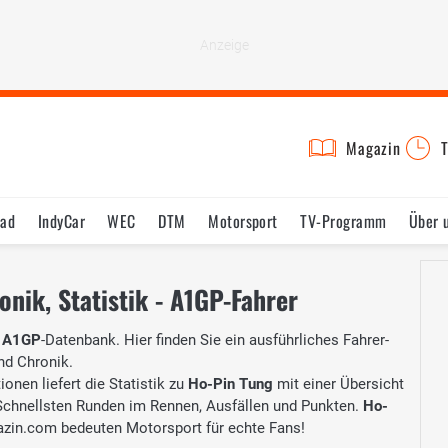
Magazin
T
rad
IndyCar
WEC
DTM
Motorsport
TV-Programm
Über 
onik, Statistik - A1GP-Fahrer
r
A1GP
-Datenbank. Hier finden Sie ein ausführliches Fahrer-
und Chronik.
onen liefert die Statistik zu
Ho-Pin Tung
mit einer Übersicht
, Schnellsten Runden im Rennen, Ausfällen und Punkten.
Ho-
zin.com bedeuten Motorsport für echte Fans!