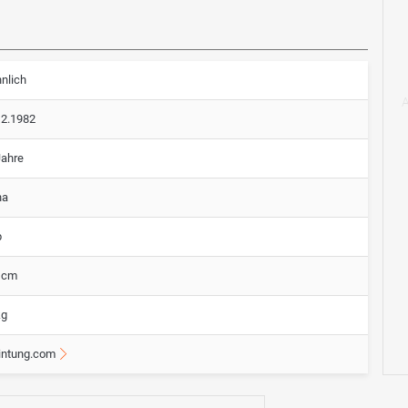
nlich
12.1982
Jahre
na
p
 cm
kg
intung.com