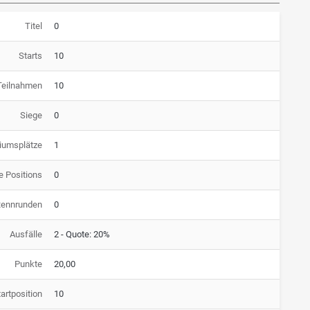
Titel
0
Starts
10
Teilnahmen
10
Siege
0
iumsplätze
1
e Positions
0
Rennrunden
0
Ausfälle
2 - Quote: 20%
Punkte
20,00
artposition
10