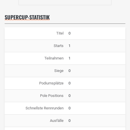
SUPERCUP-STATISTIK
Titel
0
Starts
1
Teilnahmen
1
Siege
0
Podiumsplätze
0
Pole Positions
0
Schnellste Rennrunden
0
Ausfälle
0