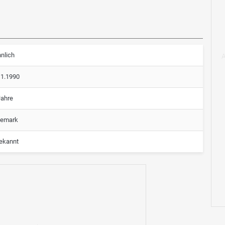
nlich
11.1990
Jahre
emark
ekannt