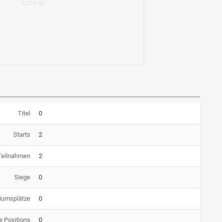
Titel
0
Starts
2
Teilnahmen
2
Siege
0
iumsplätze
0
e Positions
0