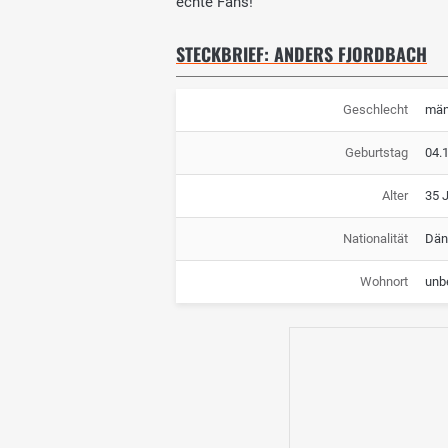
echte Fans!
STECKBRIEF: ANDERS FJORDBACH
Geschlecht
män
Geburtstag
04.
Alter
35 
Nationalität
Dän
Wohnort
unb